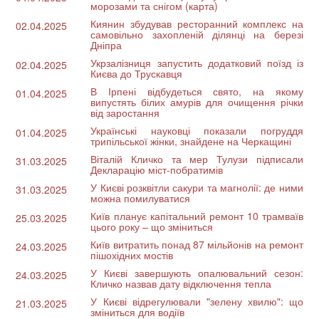
морозами та снігом (карта)
Киянин збудував ресторанний комплекс на
02.04.2025
самовільно захопленій ділянці на березі
Дніпра
Укрзалізниця запустить додатковий поїзд із
02.04.2025
Києва до Трускавця
В Ірпені відбудеться свято, на якому
01.04.2025
випустять білих амурів для очищення річки
від заростання
Українські науковці показали погруддя
01.04.2025
трипільської жінки, знайдене на Черкащині
Віталій Кличко та мер Тулузи підписали
31.03.2025
Декларацію міст-побратимів
У Києві розквітли сакури та магнолії: де ними
31.03.2025
можна помилуватися
Київ планує капітальний ремонт 10 трамваїв
25.03.2025
цього року – що зміниться
Київ витратить понад 87 мільйонів на ремонт
24.03.2025
пішохідних мостів
У Києві завершують опалювальний сезон:
24.03.2025
Кличко назвав дату відключення тепла
У Києві відрегулювали "зелену хвилю": що
21.03.2025
зміниться для водіїв