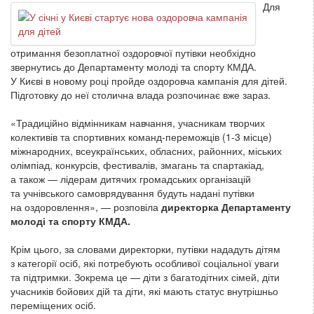
Для
отримання безоплатної оздоровчої путівки необхідно
звернутись до Департаменту молоді та спорту КМДА.
У Києві в новому році пройде оздоровча кампанія для дітей.
Підготовку до неї столична влада розпочинає вже зараз.
«Традиційно відмінникам навчання, учасникам творчих
колективів та спортивних команд-переможців (1-3 місце)
міжнародних, всеукраїнських, обласних, районних, міських
олімпіад, конкурсів, фестивалів, змагань та спартакіад,
а також — лідерам дитячих громадських організацій
та учнівського самоврядування будуть надані путівки
на оздоровлення», — розповіла
директорка Департаменту
молоді та спорту КМДА.
Крім цього, за словами директорки, путівки нададуть дітям
з категорії осіб, які потребують особливої соціальної уваги
та підтримки. Зокрема це — діти з багатодітних сімей, діти
учасників бойових дій та діти, які мають статус внутрішньо
переміщених осіб.