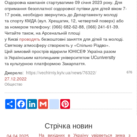
Оздоровча кампанія стартуватиме 09 січня 2023 року. Для
отримання безоплатної оздоровчої путівки для дітей віком 7-
17 років, необхідно звернутись до Департаменту молоді
та спорту КМДА (вул. Хрещатик, 12, четвертий поверх) або
за номером телефону: (066) 682-62-88, (066) 241-61-39.
Читайте також, на Арсенальній площі
у Києві
проводять
безкоштовні заняття для дітей та молоді.
Святкову атмосферу створюють у «Спільно Різдво».
Цей зимовий прострів відкрили ЮНІСЕФ Україна разом
із Українським католицьким університетом UCuniversity
та культурною платформою Закарпаття.
Джерело:
https://vechirniy.kyiv.ua/news/76322/
676
27.12.2022
Общество
Ресурс
Facebook
LinkedIn
Gmail
google_bookmarks
Pinterest
Стрічка новин
На вихідних в Україну увірветься зима з
04.04.2025