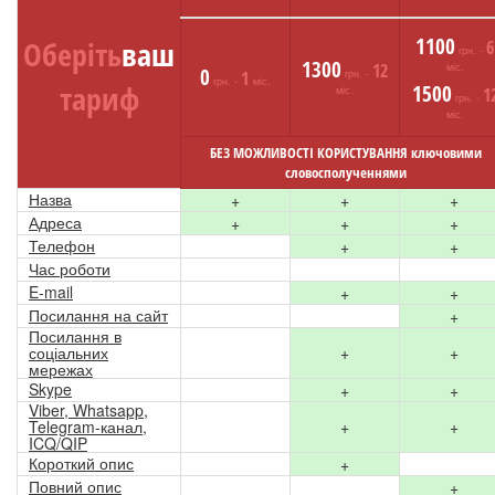
1100
Оберіть
ваш
6
грн. -
1300
12
міс.
0
1
грн. -
грн. -
міс.
тариф
1500
міс.
1
грн. -
міс.
БЕЗ МОЖЛИВОСТІ КОРИСТУВАННЯ ключовими
словосполученнями
Назва
+
+
+
Адреса
+
+
+
Телефон
+
+
Час роботи
E-mail
+
+
Посилання на сайт
+
Посилання в
соціальних
+
+
мережах
Skype
+
+
Viber, Whatsapp,
Telegram-канал,
+
+
ICQ/QIP
Короткий опис
+
Повний опис
+