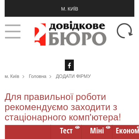
М. КИЇВ
м. Київ
Головна
ДОДАТИ ФІРМУ
Для правильної роботи
рекомендуємо заходити з
стаціонарного комп'ютера!
Тест
Міні
Еконо