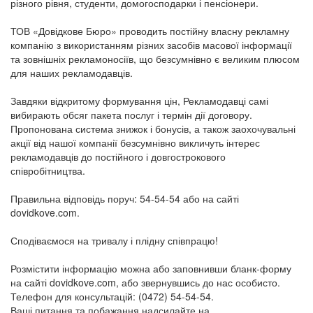
різного рівня, студенти, домогосподарки і пенсіонери.
ТОВ «Довідкове Бюро» проводить постійну власну рекламну
компанію з використанням різних засобів масової інформації
та зовнішніх рекламоносіїв, що безсумнівно є великим плюсом
для наших рекламодавців.
Завдяки відкритому формування цін, Рекламодавці самі
вибирають обсяг пакета послуг і термін дії договору.
Пропонована система знижок і бонусів, а також заохочувальні
акції від нашої компанії безсумнівно викличуть інтерес
рекламодавців до постійного і довгострокового
співробітництва.
Правильна відповідь поруч: 54-54-54 або на сайті
dovidkove.com.
Сподіваємося на тривалу і плідну співпрацю!
Розмістити інформацію можна або заповнивши бланк-форму
на сайті dovidkove.com, або звернувшись до нас особисто.
Телефон для консультацій: (0472) 54-54-54.
Ваші питання та побажання надсилайте на