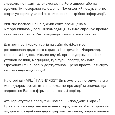
словами, по назві підприємства, на його адресу або по
відомим їм номерами телефонів. Полегшений пошук значно
скорочує користувачеві час виявлення потрібної інформації.
Активне посилання на діючий сайт, розміщена в
інформативному полі Рекламодавця, значно спрощує процес
знайомства того ж Рекламодавця з майбутнім клієнтом.
Для зручності користувачів на сайті dovidkove.com
розташована додаткова корисна інформація. Наприклад,
телефони і адреси міських служб, органів держуправління,
установ юстиції, медицини, культури, спорту, вокзалів,
страхових і фінансових держустанов. Треба просто натиснути
кнопку - відповідь поруч!
На сторінці «АКЦІЇ ТА ЗНИЖКИ" Ви можете за погодженням з
менеджером розмістити інформацію про акції та знижки, що
надаються Вашою фірмою на певний період.
Хто користується послугами компанії «Довідкове Бюро»?
Практично всі верстви населення: юридичні особи та приватні
підприємці, службовці держпідприємств і менеджери компаній