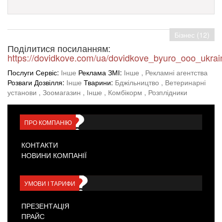
Бізнес (12)
Поділитися посиланням:
https://dovidkove.com/ua/dovidkove_byuro_ooo_ukrai
Послуги Сервіс:
Інше
Реклама ЗМІ:
Інше
, Рекламні агентства
Розваги Дозвілля:
Інше
Тварини:
Бджільництво
, Ветеринарні
установи
, Зоомагазин
, Інше
, Комбікорм
, Розплідники
ПРО КОМПАНІЮ
КОНТАКТИ
НОВИНИ КОМПАНІЇ
УМОВИ І ТАРИФИ
ПРЕЗЕНТАЦІЯ
ПРАЙС