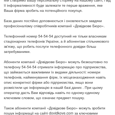
її інформативності буде залежати те перше враження, яке
Ваша фірма зробить на потенційного покупця.
База даних постійно доповнюється і оновлюється завдяки
професіоналізму співробітників компанії «Довідкове Бюро».
Телефонний номер 54-54-54 доступний не тільки власникам
стаціонарних телефонів України, а й абонентам стільникового
зв'язку, що робить послуги телефонного довідки більш
затребуваними.
Абоненти компанії «Довідкове Бюро» можуть безкоштовно по
телефону 54-54-54 отримати інформацію про підприємства,
що займаються важливими їх видами діяльності: номери
телефонів, найменування фірм, їх місцезнаходження навіть
опис конкретної фірми або підприємства, якщо вони
розмістили цю інформацію в нашій базі даних . При цьому
оператор дасть Вам відповідь навіть по одному-єдиному
ключовим словом, що означає предмет пошуку.
Також абоненти компанії «Довідкове Бюро» можуть зробити
пошук інформації на сайті dovidkove.com за ключовими