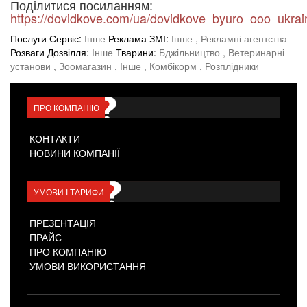
Поділитися посиланням:
https://dovidkove.com/ua/dovidkove_byuro_ooo_ukrai
Послуги Сервіс:
Інше
Реклама ЗМІ:
Інше
, Рекламні агентства
Розваги Дозвілля:
Інше
Тварини:
Бджільництво
, Ветеринарні
установи
, Зоомагазин
, Інше
, Комбікорм
, Розплідники
ПРО КОМПАНІЮ
КОНТАКТИ
НОВИНИ КОМПАНІЇ
УМОВИ І ТАРИФИ
ПРЕЗЕНТАЦІЯ
ПРАЙС
ПРО КОМПАНІЮ
УМОВИ ВИКОРИСТАННЯ