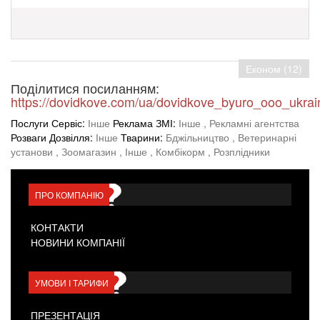
Економ (12)
Поділитися посиланням:
https://dovidkove.com/ua/dovidkove_byuro_ooo_ukrai
Послуги Сервіс:
Інше
Реклама ЗМІ:
Інше
, Рекламні агентства
Розваги Дозвілля:
Інше
Тварини:
Бджільництво
, Ветеринарні
установи
, Зоомагазин
, Інше
, Комбікорм
, Розплідники
ПРО КОМПАНІЮ
КОНТАКТИ
НОВИНИ КОМПАНІЇ
УМОВИ І ТАРИФИ
ПРЕЗЕНТАЦІЯ