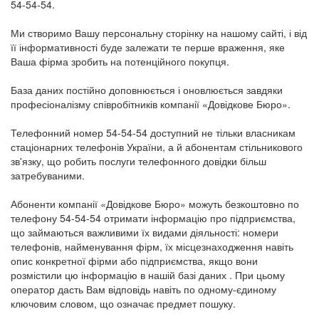
54-54-54.
Ми створимо Вашу персональну сторінку на нашому сайті, і від
її інформативності буде залежати те перше враження, яке
Ваша фірма зробить на потенційного покупця.
База даних постійно доповнюється і оновлюється завдяки
професіоналізму співробітників компанії «Довідкове Бюро».
Телефонний номер 54-54-54 доступний не тільки власникам
стаціонарних телефонів України, а й абонентам стільникового
зв'язку, що робить послуги телефонного довідки більш
затребуваними.
Абоненти компанії «Довідкове Бюро» можуть безкоштовно по
телефону 54-54-54 отримати інформацію про підприємства,
що займаються важливими їх видами діяльності: номери
телефонів, найменування фірм, їх місцезнаходження навіть
опис конкретної фірми або підприємства, якщо вони
розмістили цю інформацію в нашій базі даних . При цьому
оператор дасть Вам відповідь навіть по одному-єдиному
ключовим словом, що означає предмет пошуку.