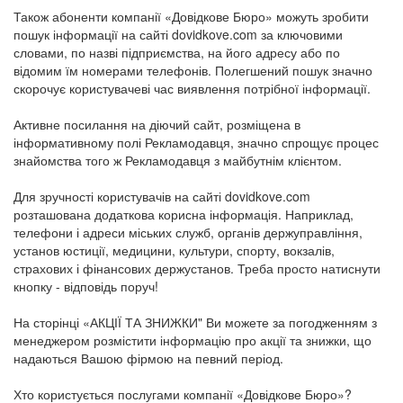
Також абоненти компанії «Довідкове Бюро» можуть зробити
пошук інформації на сайті dovidkove.com за ключовими
словами, по назві підприємства, на його адресу або по
відомим їм номерами телефонів. Полегшений пошук значно
скорочує користувачеві час виявлення потрібної інформації.
Активне посилання на діючий сайт, розміщена в
інформативному полі Рекламодавця, значно спрощує процес
знайомства того ж Рекламодавця з майбутнім клієнтом.
Для зручності користувачів на сайті dovidkove.com
розташована додаткова корисна інформація. Наприклад,
телефони і адреси міських служб, органів держуправління,
установ юстиції, медицини, культури, спорту, вокзалів,
страхових і фінансових держустанов. Треба просто натиснути
кнопку - відповідь поруч!
На сторінці «АКЦІЇ ТА ЗНИЖКИ" Ви можете за погодженням з
менеджером розмістити інформацію про акції та знижки, що
надаються Вашою фірмою на певний період.
Хто користується послугами компанії «Довідкове Бюро»?