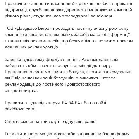
Практично всі верстви населення: юридичні особи та приватні
підприємці, службовці держпідприємств і менеджери компаній
різного рівня, студенти, домогосподарки і пенсіонери.
ТОВ «Довідкове Бюро» проводить постійну власну рекламну
компанію з використанням різних засобів масової інформації
та зовнішніх рекламоносіїв, що безсумнівно є великим плюсом
для наших рекламодавців.
Завдяки відкритому формування цін, Рекламодавці самі
вибирають обсяг пакета послуг і термін дії договору.
Пропонована система знижок і бонусів, а також заохочувальні
акції від нашої компанії безсумнівно викличуть інтерес
рекламодавців до постійного і довгострокового
співробітництва.
Правильна відповідь поруч: 54-54-54 або на сайті
dovidkove.com.
Сподіваємося на тривалу і плідну співпрацю!
Розмістити інформацію можна або заповнивши бланк-форму