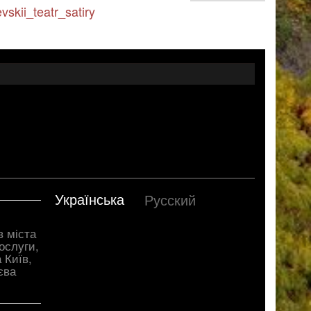
skii_teatr_satiry
Українська
Русский
в міста
ослуги,
 Київ,
єва