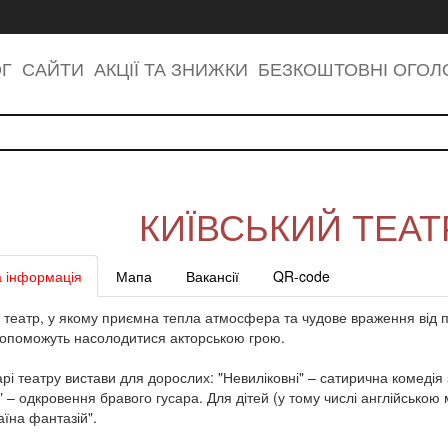
ОГ
САЙТИ
АКЦІЇ ТА ЗНИЖКИ
БЕЗКОШТОВНІ ОГО
КИЇВСЬКИЙ ТЕАТ
 інформація
Мапа
Вакансії
QR-code
театр, у якому приємна тепла атмосфера та чудове враження від п
допоможуть насолодитися акторською грою.
рі театру вистави для дорослих: "Невиліковні" – сатирична комедія
 – одкровення бравого гусара. Для дітей (у тому числі англійсько
аїна фантазій".