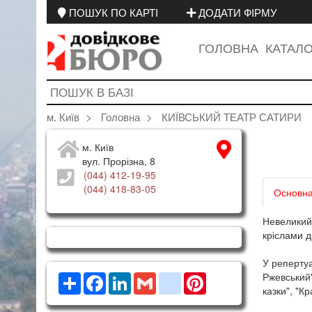
ПОШУК ПО КАРТІ
ДОДАТИ ФІРМУ
ГОЛОВНА
КАТАЛ
м. Київ
Головна
КИЇВСЬКИЙ ТЕАТР САТИРИ
м. Київ
вул. Прорізна, 8
(044) 412-19-95
(044) 418-83-05
Основна
Невеликий 
кріслами 
У репертуа
Ржевський"
Ресурс
Facebook
LinkedIn
Gmail
google_bookmarks
Pinterest
казки", "Кр