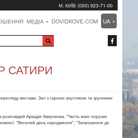
М. КИЇВ
(050) 923-71-00
ЛОШЕННЯ
МЕДІА
DOVIDKOVE.COM
UA
Р САТИРИ
ерегляду вистави. Зал з гарною акустикою та зручними
 з розповідей Аркадія Аверченка, "Честь маю поручик
ю мовою): "Веселий день народження", "Запрошення до