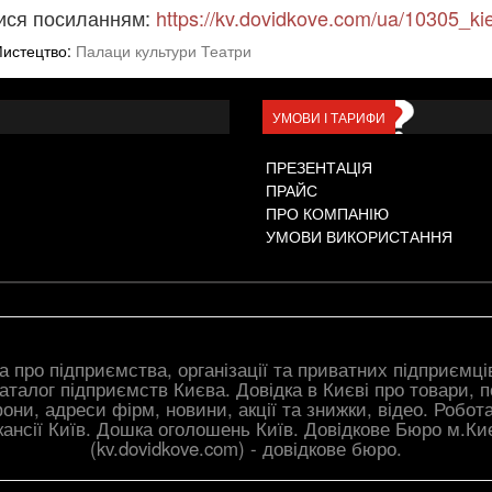
ися посиланням:
https://kv.dovidkove.com/ua/10305_kiev
Мистецтво:
Палаци культури Театри
УМОВИ І ТАРИФИ
ПРЕЗЕНТАЦІЯ
ПРАЙС
ПРО КОМПАНІЮ
УМОВИ ВИКОРИСТАННЯ
а про підприємства, організації та приватних підприємці
Каталог підприємств Києва. Довідка в Києві про товари, п
они, адреси фірм, новини, акції та знижки, відео. Робота
кансії Київ. Дошка оголошень Київ. Довiдкове Бюро м.Ки
(kv.dovidkove.com) - довідкове бюро.