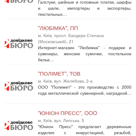
Галстуки, шейные и головные платки, шарфы
и шали, импортеры и экспортеры,
текстильных…
"ЛЮБІМКА", ПП
м. Київ, просп. Бандери Степана
(Московський), 21
Интернет-магазин "Любимка" - подарки и
сувениры, женские сумочки, постельное
белье…
"ПОЛІМЕТ", ТОВ
м. Київ, вул. Желябова, 2-а
ООО "Полимет" - это производство с 2000
года металлической сувенирной, наградной…
"ЮНІОН ПРЕСС", OOO
м. Київ, вул. Липська, 5
"Юнион Пресс" предлагает деревянные
изделия с инкрустацией, резьбой,