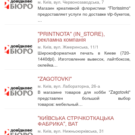
м. Київ, вул. Червонозаводська, 7
Магазин креативной флористики "Florissimo"
предоставляет услуги по доставке vip-букетов,
…
"PRINTNOTA" (IN_STORE),
рекламна компанія
м. Київ, вул. Жмеринська, 11/1
Широкоформатная печать в Киеве (720-
1440dpi). Изготовление вывесок, лайтбоксов,
оклейка…
"ZAGOTOVKI"
м. Київ, вул. Лабораторна, 26-а
В магазине товаров для хобби "Zagotovki"
представлен большой выбор
товаров: мебельный…
"КИЇВСЬКА СТРІЧКОТКАЦЬКА
ФАБРИКА", ВАТ
м. Київ, вул. Нижньоюрківська, 31