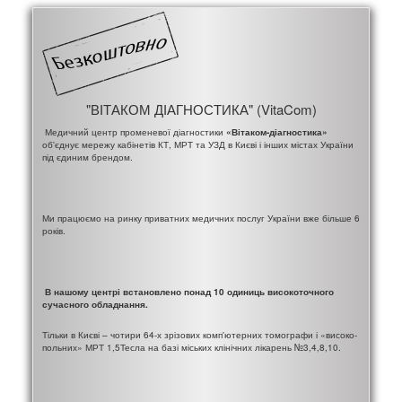
"ВІТАКОМ ДІАГНОСТИКА" (VitaCom)
Медичний центр променевої діагностики
«Вітаком-діагностика»
об'єднує мережу кабінетів КТ, МРТ та УЗД в Києві і інших містах України
під єдиним брендом.
Ми працюємо на ринку приватних медичних послуг України вже більше 6
років.
В нашому центрі встановлено понад 10 одиниць високоточного
сучасного обладнання.
Тільки в Києві – чотири 64-х зрізових комп'ютерних томографи і «високо-
польних» МРТ 1,5Тесла на базі міських клінічних лікарень №3,4,8,10.