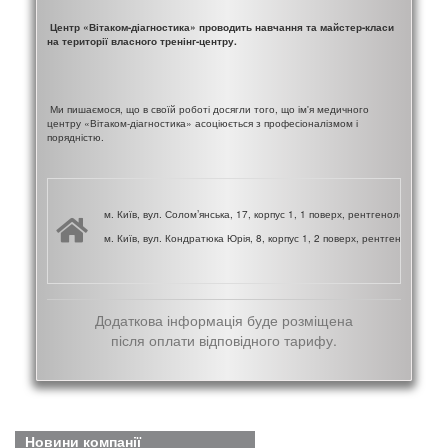
Центр «Вітаком-діагностика» проводить навчання та майстер-класи
на території власного тренінг-центру.
Ми пишаємося, що в своїй роботі досягли того, що ім'я медичного
центру «Вітаком-діагностика» асоціюється з професіоналізмом і
порядністю.
м. Київ, вул. Солом’янська, 17, корпус 1, 1 поверх, рентгенологічне від
м. Київ, вул. Кондратюка Юрія, 8, корпус 1, 2 поверх, рентгенологічне 
Додаткова інформація буде розміщена
після оплати відповідного тарифу.
Новини компанії