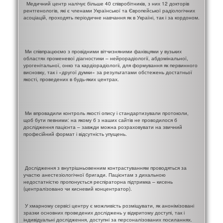
Медичний центр налічує більше 40 співробітників, з них 12 докторів
рентгенологів, які є членами Української та Європейської радіологічних
асоціацій, проходять періодичне навчання як в Україні, так і за кордоном.
Ми співпрацюємо з провідними вітчизняними фахівцями у вузьких
областях променевої діагностики – нейрорадіології, абдомінальної,
урогенітальної, онко та кардіорадіологіі, для формування як первинного
висновку, так і «другої думки» за результатами обстежень достатньої
якості, проведених в будь-яких центрах.
Ми впровадили контроль якості опису і стандартизували протоколи,
щоб бути певними: на якому б з наших сайтів не проводилося б
дослідження пацієнта – завжди можна розраховувати на звичний
професійний формат і відсутність упущень.
Дослідження з внутрішньовенним контрастуванням проводяться за
участю анестезіологічної бригади. Пацієнтам з дихальною
недостатністю пропонується респіраторна підтримка – кисень
(централізовано чи кисневий концентратор).
У хмарному сервісі центру є можливість розміщувати, як анонімізовані
зразки основних проведених досліджень у відкритому доступі, так і
індивідуальні дослідження, доступні за персоналізованих посиланнях.