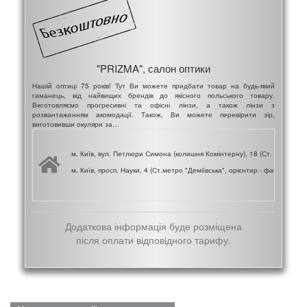
"PRIZMA", салон оптики
Нашій оптиці 75 років! Тут Ви можете придбати товар на будь-який
гаманець, від найвищих брендів до якісного польського товару.
Виготовляємо прогресивні та офісні лінзи, а також лінзи з
розвантаженням акомодації. Також, Ви можете перевірити зір,
виготовивши окуляри за…
м. Київ, вул. Петлюри Симона (колишня Комінтерну), 18 (Ст. Метро "Ун
м. Київ, просп. Науки, 4 (Ст.метро "Деміївська", орієнтир - фабрика "Р
Додаткова інформація буде розміщена
після оплати відповідного тарифу.