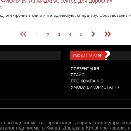
ЙОНУ ІМ.А.ГАЙДАРА, сектор для дорослих
Б
, электронные книги и методическую литературу. Оборудованный 
1
2
3
4
5
УМОВИ І ТАРИФИ
ПРЕЗЕНТАЦІЯ
ПРАЙС
ПРО КОМПАНІЮ
УМОВИ ВИКОРИСТАННЯ
а про підприємства, організації та приватних підприємці
Каталог підприємств Києва. Довідка в Києві про товари, п