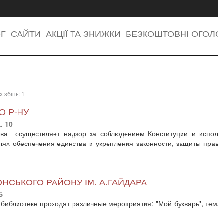
ОГ
САЙТИ
АКЦІЇ ТА ЗНИЖКИ
БЕЗКОШТОВНІ ОГО
бігів: 1
О Р-НУ
, 10
ева осуществляет надзор за соблюдением Конституции и испо
лях обеспечения единства и укрепления законности, защиты пра
ОНСЬКОГО РАЙОНУ ІМ. А.ГАЙДАРА
Б
 В библиотеке проходят различные мероприятия: "Мой букварь", т