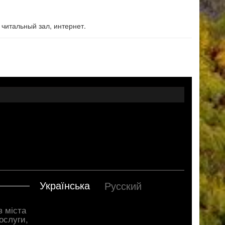
читальный зал, интернет.
Українська
Русский
в міста
ослуги,