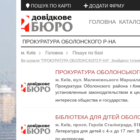
ПОШУК ПО КАРТІ
ДОДАТИ ФІРМУ
ГОЛОВНА
КАТАЛ
м. Київ
Головна
Пошук по базі
Ви шукали "ПРОКУРАТУРА ОБОЛОНСКОГО Р-НА". Знайдено точних з
ПРОКУРАТУРА ОБОЛОНСЬКОГ
м. Київ, вул. Малиновського Маршала
Прокуратура Оболонского района г.Ки
установленные законодательством в це
интересов общества и государства.
БІБЛІОТЕКА ДЛЯ ДІТЕЙ ОБОЛ
м. Київ, просп. Героїв Сталінграда, 51
Литература для детей с 4-х до 17 лет.
по интересам.