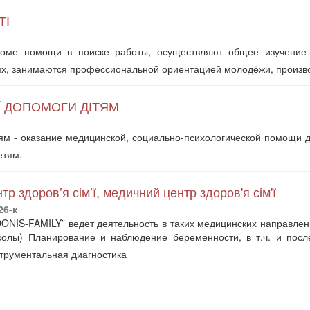
ТІ
кроме помощи в поиске работы, осуществляют общее изучение
, занимаются профессиональной ориентацией молодёжи, произво
Ї ДОПОМОГИ ДІТЯМ
ям - оказание медицинской, социально-психологической помощи 
етям.
 здоров’я сім’ї, медичний центр здоров'я сім'ї
26-к
ONIS-FAMILY” ведет деятельность в таких медицинских направлен
колы) Планирование и наблюдение беременности, в т.ч. и пос
трументальная диагностика