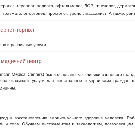
еролог, терапевт, педиатр, офтальмолог, ЛОР, гинеколог, дермато
, травматолог-ортопед, проктолог, уролог, массажист. А также, ре
ернет-торгівлі
иков и различные услуги
медичний центр
ican Medical Centers) были основаны как клиники западного станд
еве оказывает услуги для иностранных и украинских граждан в
едицины.
д к восстановлению эмоционального здоровья человека. Рабо
й и тела. Обучаем инструментам и технологиям, позволяющим н