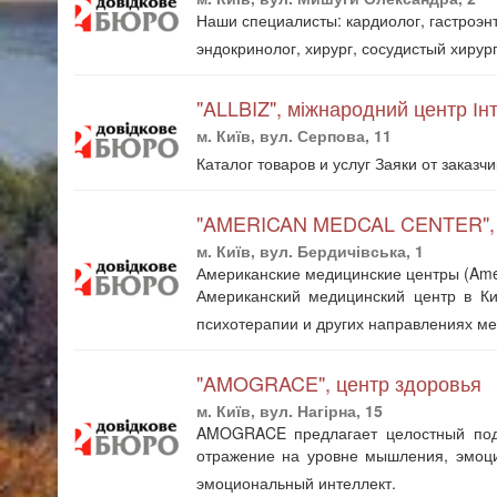
Наши специалисты: кардиолог, гастроэнт
эндокринолог, хирург, сосудистый хирург
"ALLBIZ", міжнародний центр Інт
м. Київ, вул. Серпова, 11
Каталог товаров и услуг Заяки от заказч
"AMERICAN MEDCAL CENTER", 
м. Київ, вул. Бердичівська, 1
Американские медицинские центры (Amer
Американский медицинский центр в Ки
психотерапии и других направлениях м
"AMOGRACE", центр здоровья
м. Київ, вул. Нагірна, 15
AMOGRACE предлагает целостный подхо
отражение на уровне мышления, эмоци
эмоциональный интеллект.