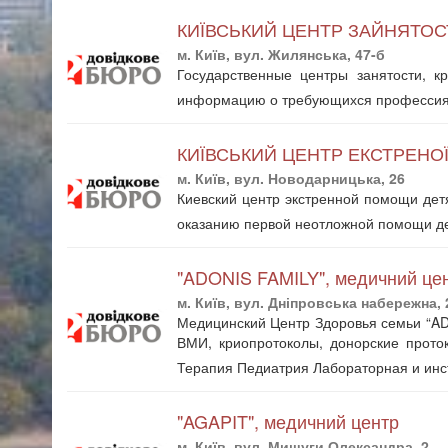
КИЇВСЬКИЙ ЦЕНТР ЗАЙНЯТОС
м. Київ, вул. Жилянська, 47-б
Государственные центры занятости, 
информацию о требующихся профессиях
КИЇВСЬКИЙ ЦЕНТР ЕКСТРЕНО
м. Київ, вул. Новодарницька, 26
Киевский центр экстренной помощи дет
оказанию первой неотложной помощи д
"ADONIS FAMILY", медичний центр
м. Київ, вул. Дніпровська набережна, 
Медицинский Центр Здоровья семьи “AD
ВМИ, криопротоколы, донорские прото
Терапия Педиатрия Лабораторная и инс
"AGAPIT", медичний центр
м. Київ, вул. Мишуги Олександра, 2